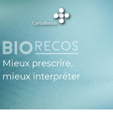
ESPAC
PROFESSIO
DE SAN
CERBALLI
X BIOREC
Mieux prescrire,
mieux interpréter