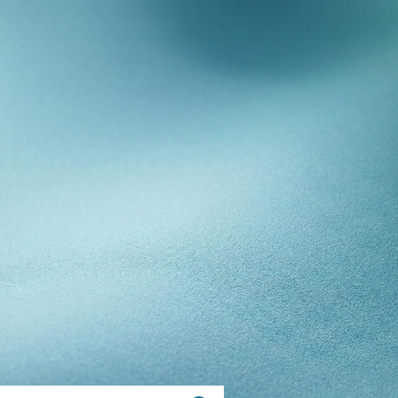
E
NNEL
TÉ
ANCE
OS