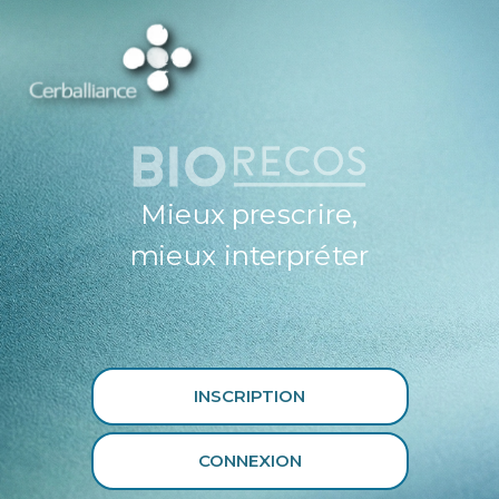
ESPACE
PROFESSIONNEL
DE SANTÉ
CERBALLIANCE X
BIORECOS
Mieux prescrire,
mieux interpréter
INSCRIPTION
CONNEXION