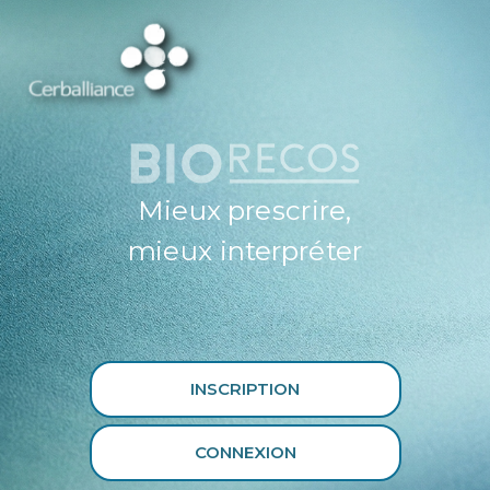
ESPACE
PROFESSIONNEL
DE SANTÉ
CERBALLIANCE X
BIORECOS
Mieux prescrire,
mieux interpréter
INSCRIPTION
CONNEXION