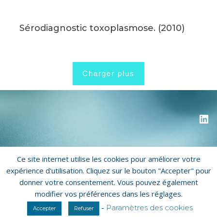
Sérodiagnostic toxoplasmose. (2010)
Charger plus
Ce site internet utilise les cookies pour améliorer votre
Copyright © 2026 Biorecos
expérience d'utilisation. Cliquez sur le bouton "Accepter" pour
donner votre consentement. Vous pouvez également
Mentions légales
Politique de confidentialité
modifier vos préférences dans les réglages.
Qui sommes-nous ?
-
Paramètres des cookies
Accepter
Refuser