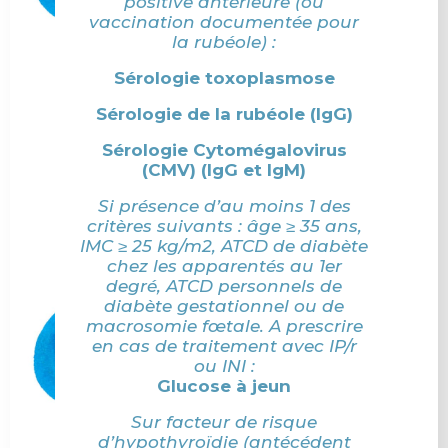
positive antérieure (ou
vaccination documentée pour
la rubéole) :
Sérologie toxoplasmose
Sérologie de la rubéole (IgG)
Sérologie Cytomégalovirus
(CMV) (IgG et IgM)
Si présence d’au moins 1 des
critères suivants : âge ≥ 35 ans,
IMC ≥ 25 kg/m2, ATCD de diabète
chez les apparentés au 1er
degré, ATCD personnels de
diabète gestationnel ou de
macrosomie fœtale. A prescrire
en cas de traitement avec IP/r
ou INI :
Glucose à jeun
Sur facteur de risque
d’hypothyroïdie (antécédent