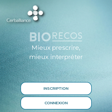
ESPACE
PROFESSIONNEL
DE SANTÉ
CERBALLIANCE X
BIORECOS
Mieux prescrire,
mieux interpréter
INSCRIPTION
CONNEXION