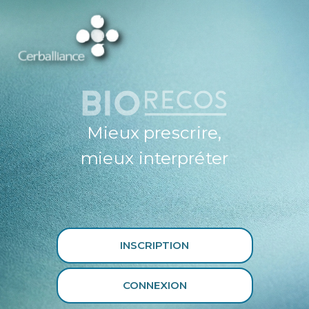
ESPACE
PROFESSIONNEL
DE SANTÉ
CERBALLIANCE X
BIORECOS
Mieux prescrire,
mieux interpréter
INSCRIPTION
CONNEXION