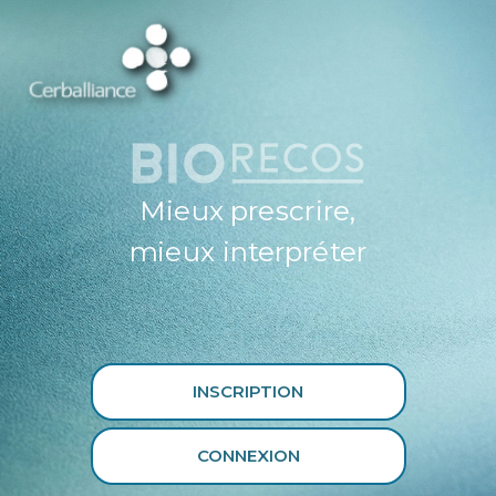
ESPACE
PROFESSIONNEL
DE SANTÉ
CERBALLIANCE X
BIORECOS
Mieux prescrire,
mieux interpréter
INSCRIPTION
CONNEXION