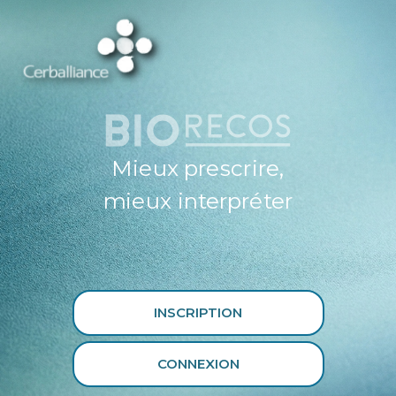
ESPACE
PROFESSIONNEL
DE SANTÉ
CERBALLIANCE X
BIORECOS
Mieux prescrire,
mieux interpréter
INSCRIPTION
CONNEXION