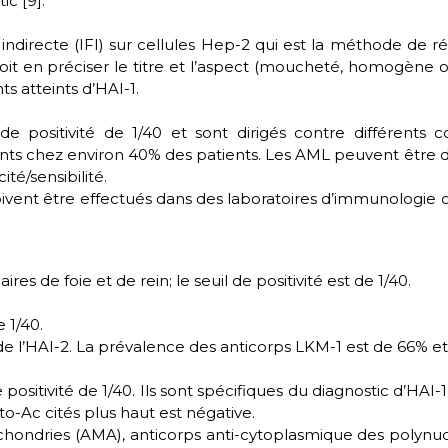
ic [9].
directe (IFI) sur cellules Hep-2 qui est la méthode de réf
e doit en préciser le titre et l’aspect (moucheté, homogène 
 atteints d’HAI-1.
e positivité de 1/40 et sont dirigés contre différents
ésents chez environ 40% des patients. Les AML peuvent être
ité/sensibilité.
doivent être effectués dans des laboratoires d’immunologie 
res de foie et de rein; le seuil de positivité est de 1/40.
e 1/40.
e l’HAI-2. La prévalence des anticorps LKM-1 est de 66% et
positivité de 1/40. Ils sont spécifiques du diagnostic d’HAI-
to-Ac cités plus haut est négative.
tochondries (AMA), anticorps anti-cytoplasmique des polynu