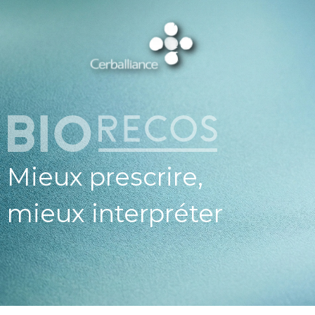
ESPAC
PROFESSIO
DE SAN
CERBALLI
X BIOREC
Mieux prescrire,
mieux interpréter