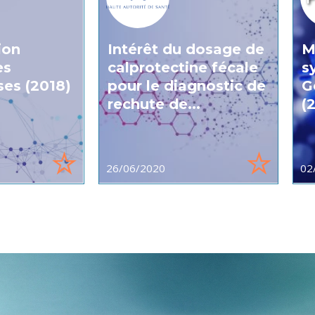
ion
Intérêt du dosage de
M
es
calprotectine fécale
s
ses (2018)
pour le diagnostic de
G
rechute de...
(
26/06/2020
02