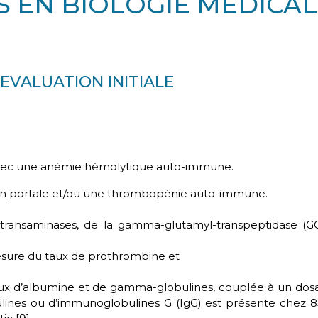
S EN BIOLOGIE MEDICA
EVALUATION INITIALE
avec une anémie hémolytique auto-immune.
on portale et/ou une thrombopénie auto-immune.
ransaminases, de la gamma-glutamyl-transpeptidase (GGT)
sure du taux de prothrombine et
ux d’albumine et de gamma-globulines, couplée à un dos
nes ou d’immunoglobulines G (IgG) est présente chez 85