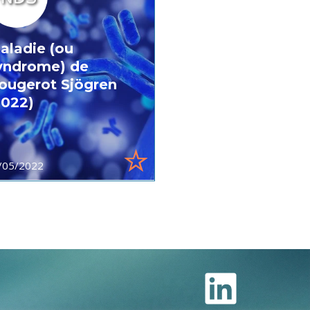
aladie (ou
yndrome) de
ougerot Sjögren
2022)
/05/2022