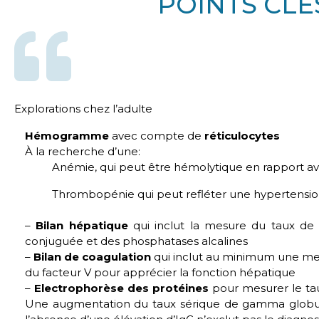
POINTS CLÉ
Explorations chez l’adulte
Hémogramme
avec compte de
réticulocytes
À la recherche d’une:
Anémie, qui peut être hémolytique en rapport 
Thrombopénie qui peut refléter une hypertensi
–
Bilan hépatique
qui inclut la mesure du taux de t
conjuguée et des phosphatases alcalines
–
Bilan de coagulation
qui inclut au minimum une me
du facteur V pour apprécier la fonction hépatique
–
Electrophorèse des protéines
pour mesurer le ta
Une augmentation du taux sérique de gamma globuli