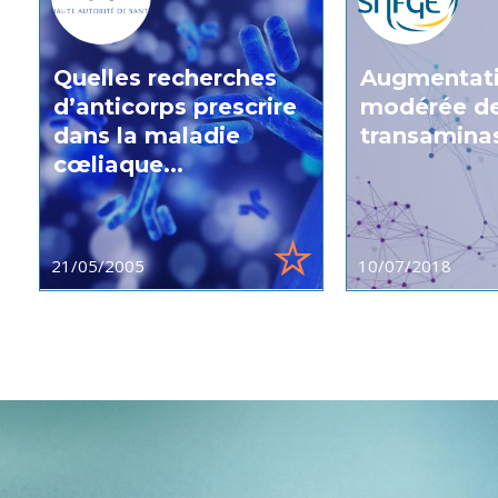
Quelles recherches
Augmentat
d’anticorps prescrire
modérée d
dans la maladie
transamina
cœliaque...
21/05/2005
10/07/2018