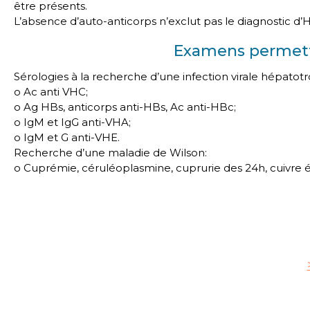
être présents.
L’absence d’auto-anticorps n’exclut pas le diagnostic d
Examens permetta
Sérologies à la recherche d’une infection virale hépatot
o Ac anti VHC;
o Ag HBs, anticorps anti-HBs, Ac anti-HBc;
o IgM et IgG anti-VHA;
o IgM et G anti-VHE.
Recherche d’une maladie de Wilson:
o Cuprémie, céruléoplasmine, cuprurie des 24h, cuivre