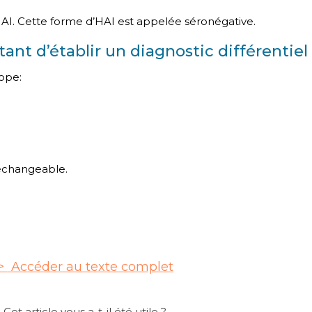
’HAI. Cette forme d’HAI est appelée séronégative.
nt d’établir un diagnostic différentiel
rope:
 échangeable.
Accéder au texte complet
Cet article vous a-t-il été utile ?