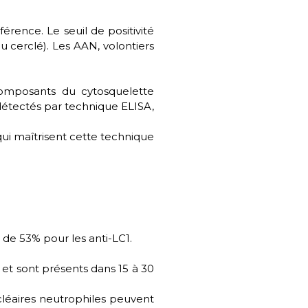
érence. Le seuil de positivité
ou cerclé). Les AAN, volontiers
 composants du cytosquelette
 détectés par technique ELISA,
qui maîtrisent cette technique
 de 53% pour les anti-LC1.
1 et sont présents dans 15 à 30
cléaires neutrophiles peuvent