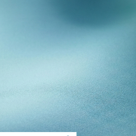
E
NNEL
TÉ
ANCE
OS