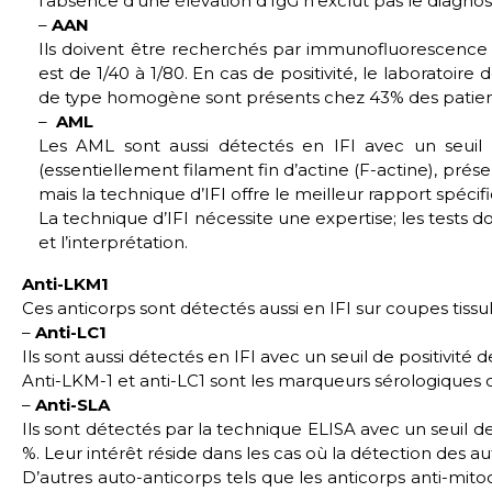
l’absence d’une élévation d’IgG n’exclut pas le diagnost
–
AAN
Ils doivent être recherchés par immunofluorescence in
est de 1/40 à 1/80. En cas de positivité, le laboratoir
de type homogène sont présents chez 43% des patients
–
AML
Les AML sont aussi détectés en IFI avec un seuil d
(essentiellement filament fin d’actine (F-actine), pr
mais la technique d’IFI offre le meilleur rapport spécific
La technique d’IFI nécessite une expertise; les tests 
et l’interprétation.
Anti-LKM1
Ces anticorps sont détectés aussi en IFI sur coupes tissulai
–
Anti-LC1
Ils sont aussi détectés en IFI avec un seuil de positivité d
Anti-LKM-1 et anti-LC1 sont les marqueurs sérologiques d
–
Anti-SLA
Ils sont détectés par la technique ELISA avec un seuil de 
%. Leur intérêt réside dans les cas où la détection des au
D’autres auto-anticorps tels que les anticorps anti-mi