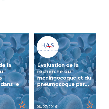
de la
Évaluation de la
du
recherche du
s
méningocoque et du
 dans le
pneumocoque par...
08/07/2016