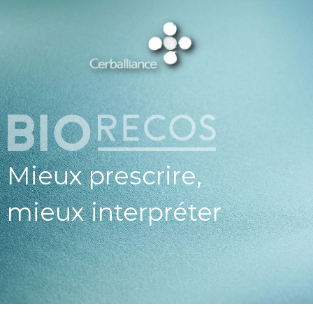
ESPAC
PROFESSIO
DE SAN
CERBALLI
X BIOREC
Mieux prescrire,
mieux interpréter