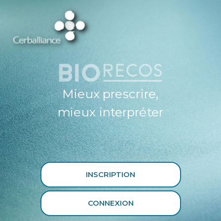
ESPACE
PROFESSIONNEL
DE SANTÉ
CERBALLIANCE X
BIORECOS
Mieux prescrire,
mieux interpréter
INSCRIPTION
CONNEXION