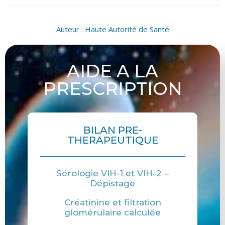
Auteur :
Haute Autorité de Santé
AIDE A LA
PRESCRIPTION
BILAN PRE-
THERAPEUTIQUE
Sérologie VIH-1 et VIH-2 –
Dépistage
Créatinine et filtration
glomérulaire calculée