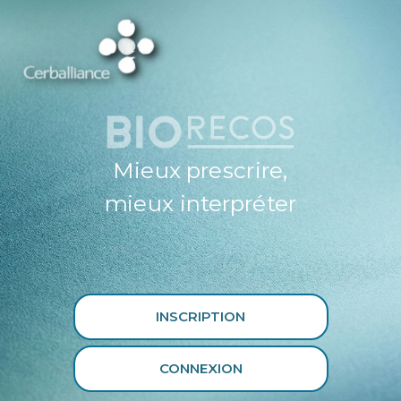
ESPACE
PROFESSIONNEL
DE SANTÉ
CERBALLIANCE X
BIORECOS
Mieux prescrire,
mieux interpréter
INSCRIPTION
CONNEXION