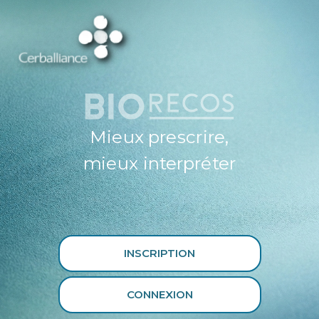
ESPACE
PROFESSIONNEL
DE SANTÉ
CERBALLIANCE X
BIORECOS
Mieux prescrire,
mieux interpréter
INSCRIPTION
CONNEXION