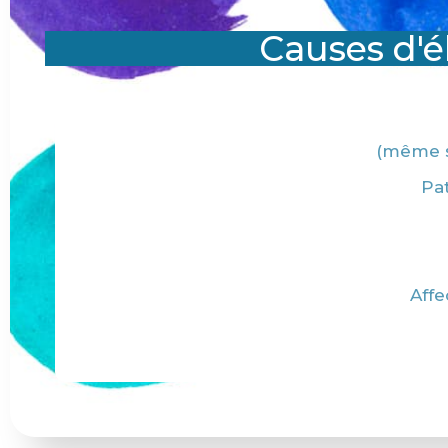
Causes d'é
(même s
Pat
Affe