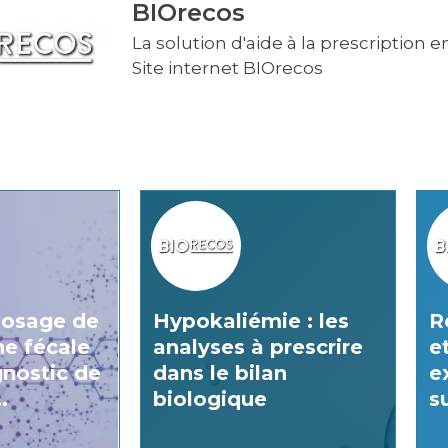
BIOrecos
La solution d'aide à la prescription 
Site internet BIOrecos
dosage de
Hypokaliémie : les
R
ne fécale
analyses à prescrire
e
gnostic de
dans le bilan
e
.
biologique
su