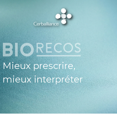
ESPAC
PROFESSIO
DE SAN
CERBALLI
X BIOREC
Mieux prescrire,
mieux interpréter