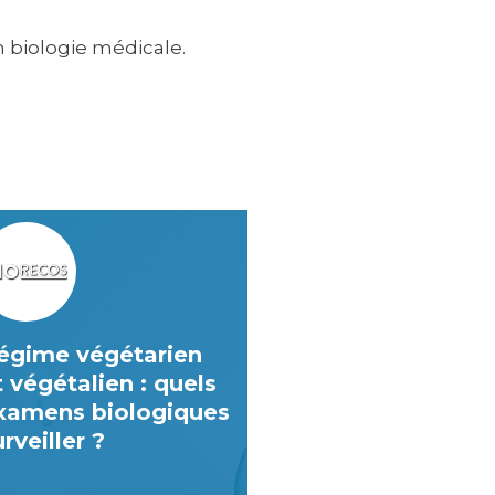
en biologie médicale.
égime végétarien
t végétalien : quels
xamens biologiques
rveiller ?