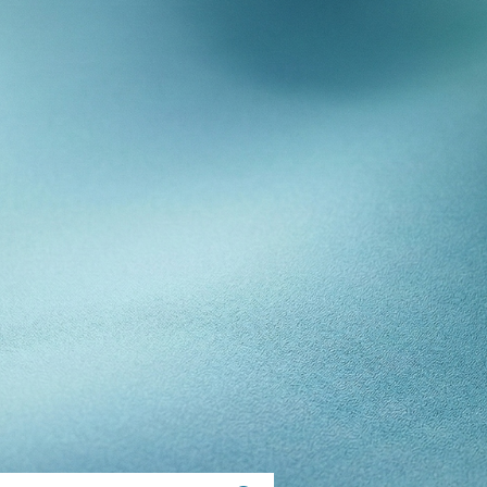
E
NNEL
TÉ
ANCE
OS