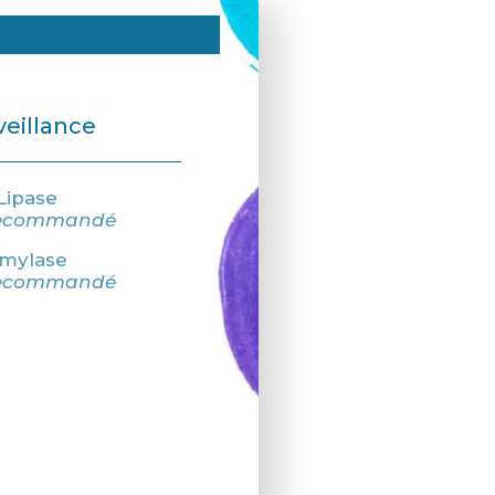
veillance
Lipase
recommandé
mylase
recommandé