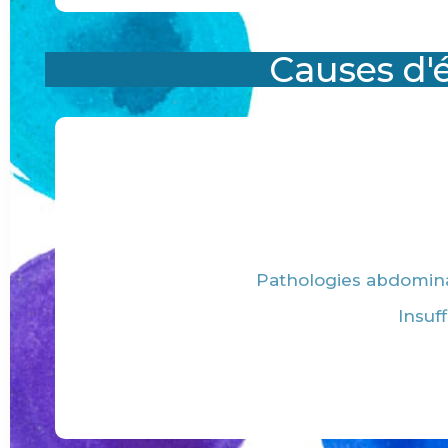
Causes d'é
Pathologies abdomina
Insuf