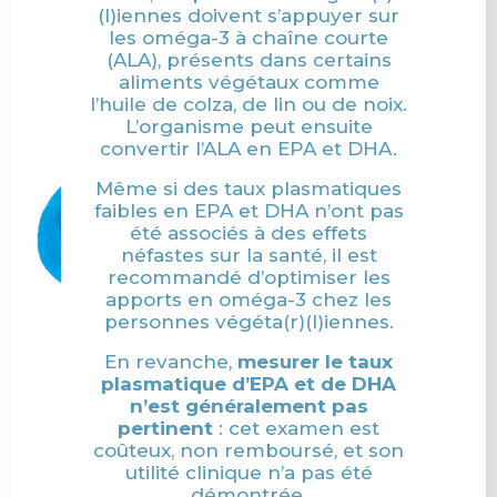
(l)
iennes
doivent
s’appuyer
sur
les
oméga-
3
à
chaîne
courte
(
ALA),
présents
dans
certains
aliments
végétaux
comme
l’huile
de
colza,
de
lin
ou
de
noix.
L’organisme
peut
ensuite
convertir
l’ALA
en
EPA
et
DHA.
Même
si
des
taux
plasmatiques
faibles
en
EPA
et
DHA
n’ont
pas
été
associés
à
des
effets
néfastes
sur
la
santé,
il
est
recommandé
d’optimiser
les
apports
en
oméga-
3
chez
les
personnes
végéta(r)(l)
iennes.
En
revanche,
mesurer
le
taux
plasmatique
d’EPA
et
de
DHA
n’est
généralement
pas
pertinent
:
cet
examen
est
coûteux,
non
remboursé,
et
son
utilité
clinique
n’a
pas
été
démontrée.