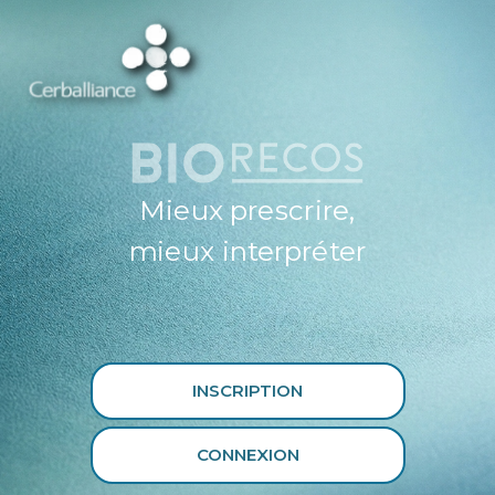
ESPACE
PROFESSIONNEL
DE SANTÉ
CERBALLIANCE X
BIORECOS
Mieux prescrire,
mieux interpréter
INSCRIPTION
CONNEXION