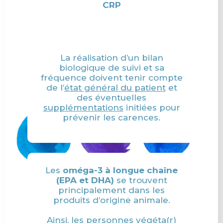
CRP
La réalisation d’un bilan
biologique de suivi et sa
fréquence doivent tenir compte
de l’
état général du patient
et
des éventuelles
supplémentations
initiées pour
prévenir les carences.
Les
oméga-
3
à
longue
chaîne
(
EPA
et
DHA)
se
trouvent
principalement
dans
les
produits
d’origine
animale.
Ainsi,
les
personnes
végéta(r)