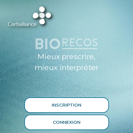
ESPACE
PROFESSIONNEL
DE SANTÉ
CERBALLIANCE X
BIORECOS
Mieux prescrire,
mieux interpréter
INSCRIPTION
CONNEXION