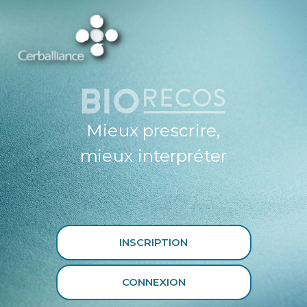
ESPACE
PROFESSIONNEL
DE SANTÉ
CERBALLIANCE X
BIORECOS
Mieux prescrire,
mieux interpréter
INSCRIPTION
CONNEXION