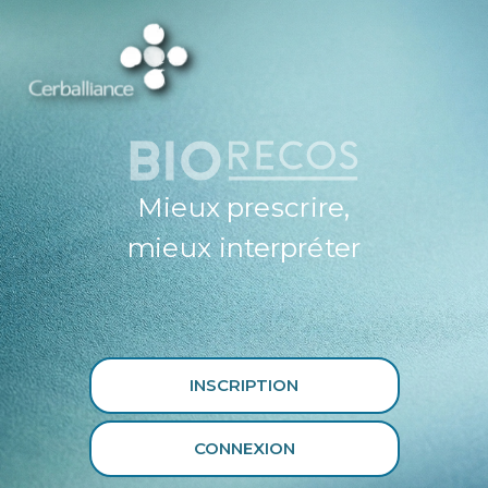
ESPACE
PROFESSIONNEL
DE SANTÉ
CERBALLIANCE X
BIORECOS
Mieux prescrire,
mieux interpréter
INSCRIPTION
CONNEXION