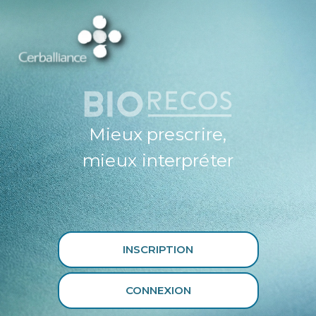
ESPACE
PROFESSIONNEL
DE SANTÉ
CERBALLIANCE X
BIORECOS
Mieux prescrire,
mieux interpréter
INSCRIPTION
CONNEXION