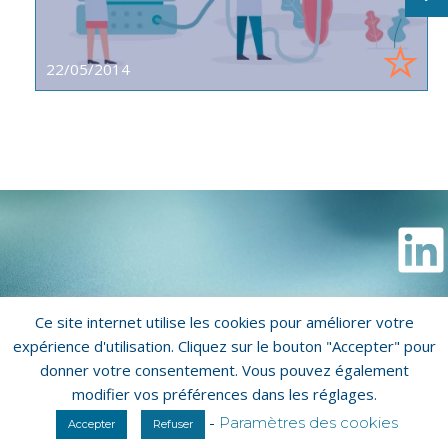
22/05/2014
Ce site internet utilise les cookies pour améliorer votre
Copyright © 2026 Biorecos
expérience d'utilisation. Cliquez sur le bouton "Accepter" pour
donner votre consentement. Vous pouvez également
Mentions légales
Politique de confidentialité
modifier vos préférences dans les réglages.
Qui sommes-nous ?
-
Paramètres des cookies
Accepter
Refuser