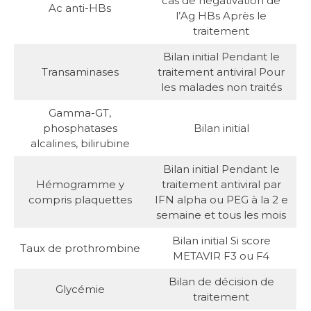
cas de négativation de
Ac anti-HBs
l’Ag HBs Après le
traitement
Bilan initial Pendant le
Transaminases
traitement antiviral Pour
les malades non traités
Gamma-GT,
phosphatases
Bilan initial
alcalines, bilirubine
Bilan initial Pendant le
Hémogramme y
traitement antiviral par
compris plaquettes
IFN alpha ou PEG à la 2 e
semaine et tous les mois
Bilan initial Si score
Taux de prothrombine
METAVIR F3 ou F4
Bilan de décision de
Glycémie
traitement