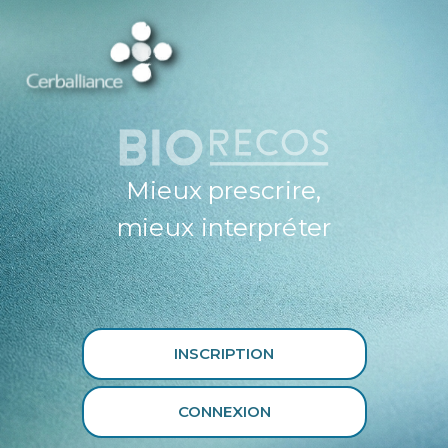
ESPACE
PROFESSIONNEL
DE SANTÉ
CERBALLIANCE X
BIORECOS
Mieux prescrire,
mieux interpréter
INSCRIPTION
CONNEXION