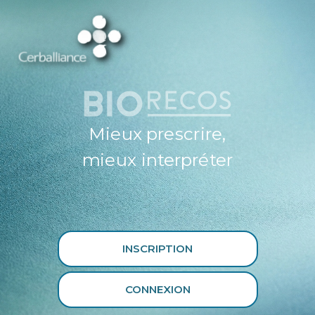
ESPACE
PROFESSIONNEL
DE SANTÉ
CERBALLIANCE X
BIORECOS
Mieux prescrire,
mieux interpréter
INSCRIPTION
CONNEXION