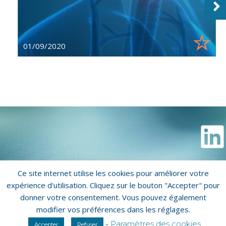
01/09/2020
Ce site internet utilise les cookies pour améliorer votre
Copyright © 2026 Biorecos
expérience d'utilisation. Cliquez sur le bouton "Accepter" pour
donner votre consentement. Vous pouvez également
Mentions légales
Politique de confidentialité
modifier vos préférences dans les réglages.
-
Qui sommes-nous ?
Paramètres des cookies
Accepter
Refuser