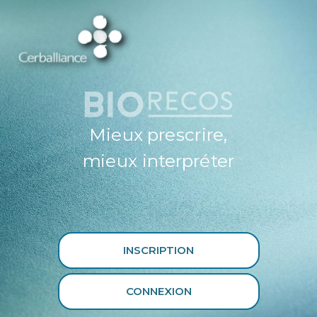
ESPACE
PROFESSIONNEL
DE SANTÉ
CERBALLIANCE X
BIORECOS
Mieux prescrire,
mieux interpréter
INSCRIPTION
CONNEXION