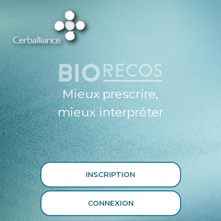
ESPACE
PROFESSIONNEL
DE SANTÉ
CERBALLIANCE X
BIORECOS
Mieux prescrire,
mieux interpréter
INSCRIPTION
CONNEXION