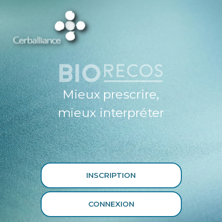
ESPACE
PROFESSIONNEL
DE SANTÉ
CERBALLIANCE X
BIORECOS
Mieux prescrire,
mieux interpréter
INSCRIPTION
CONNEXION