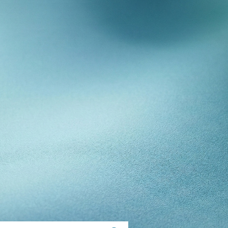
E
NNEL
TÉ
ANCE
OS