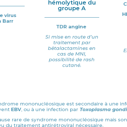
hémolytique du
groupe A
H
e virus
n Barr
TDR angine
Si mise en route d’un
traitement par
bêtalactamines en
E
cas de MNI,
possibilité de rash
cutané.
yndrome mononucléosique est secondaire à une inf
uvent
EBV
, ou à une infection par
Toxoplasma gondi
ause rare de syndrome mononucléosique mais son 
u du traitement antirétroviral nécessaire.