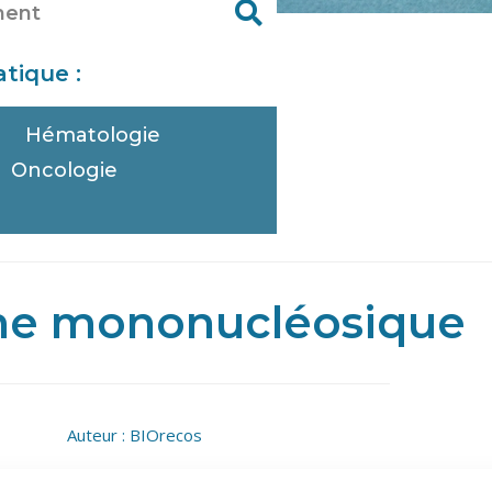
tique :
Hématologie
Oncologie
e
e mononucléosique
Auteur :
BIOrecos