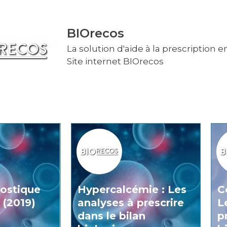
BIOrecos
La solution d'aide à la prescription 
Site internet BIOrecos
nostique
Hypercalcémie : Les
C
 (2019)
analyses à prescrire
L
dans le bilan
p