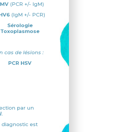
CMV
(PCR +/- IgM)
HV6
(IgM +/- PCR)
Sérologie
Toxoplasmose
n cas de lésions :
PCR HSV
ection par un
i
.
diagnostic est