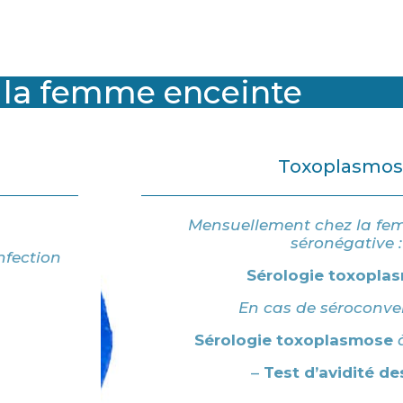
 la femme enceinte
Toxoplasmos
Mensuellement chez la fe
séronégative :
nfection
Sérologie
toxopla
En cas de séroconve
Sérologie toxoplasmose
–
Test d’avidité de