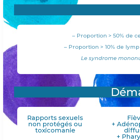
– Proportion > 50% de c
– Proportion > 10% de lymph
Le syndrome mononucl
Déma
Rapports sexuels
Fiè
non protégés ou
+ Adéno
toxicomanie
diff
+ Phar