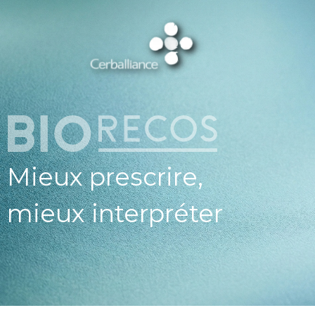
ESPAC
PROFESSIO
DE SAN
CERBALLI
X BIOREC
Mieux prescrire,
mieux interpréter