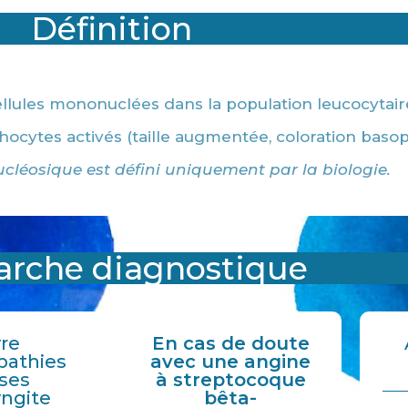
Définition
ellules mononuclées dans la population leucocytai
ocytes activés (taille augmentée, coloration basop
éosique est défini uniquement par la biologie.
rche diagnostique
vre
En cas de doute
pathies
avec une angine
uses
à streptocoque
yngite
bêta-