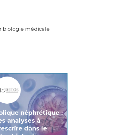
en biologie médicale.
olique néphrétique :
es analyses à
rescrire dans le