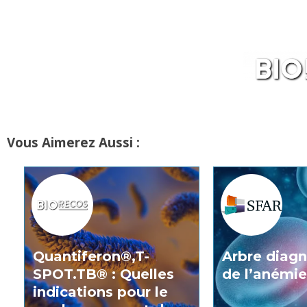
Vous Aimerez Aussi :
Quantiferon®,T-
Arbre diag
SPOT.TB® : Quelles
de l’anémie
indications pour le