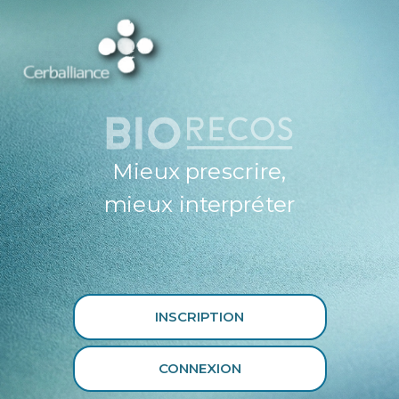
ESPACE
PROFESSIONNEL
DE SANTÉ
CERBALLIANCE X
BIORECOS
Mieux prescrire,
mieux interpréter
INSCRIPTION
CONNEXION