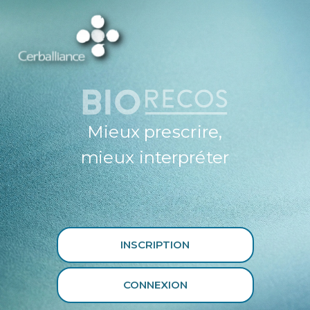
ESPACE
PROFESSIONNEL
DE SANTÉ
CERBALLIANCE X
BIORECOS
Mieux prescrire,
mieux interpréter
INSCRIPTION
CONNEXION